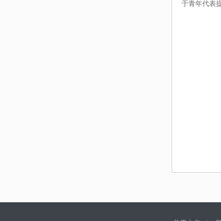
于青年代表